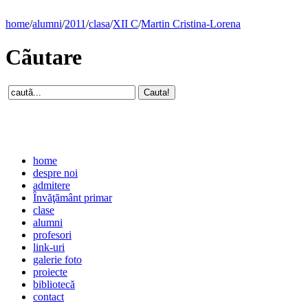
home
/
alumni
/
2011
/
clasa
/
XII C
/
Martin Cristina-Lorena
Cãutare
home
despre noi
admitere
Învăţământ primar
clase
alumni
profesori
link-uri
galerie foto
proiecte
bibliotecă
contact