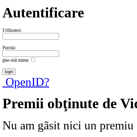
Autentificare
Utilizator:
Parola:
ţine-mã minte
OpenID?
Premii obţinute de V
Nu am gãsit nici un premiu a