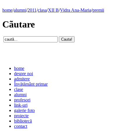
home
/
alumni
/
2011
/
clasa
/
XII B
/
Vidra Ana-Maria
/
premii
Cãutare
home
despre noi
admitere
Învăţământ primar
clase
alumni
profesori
link-uri
galerie foto
proiecte
bibliotecă
contact