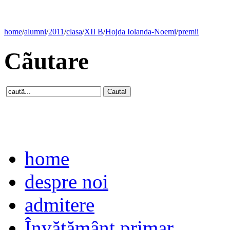
home
/
alumni
/
2011
/
clasa
/
XII B
/
Hojda Iolanda-Noemi
/
premii
Cãutare
home
despre noi
admitere
Învăţământ primar