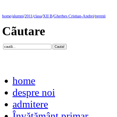
home
/
alumni
/
2011
/
clasa
/
XII B
/
Gherhes Cristian-Andrei
/
premii
Cãutare
home
despre noi
admitere
Învăţământ primar