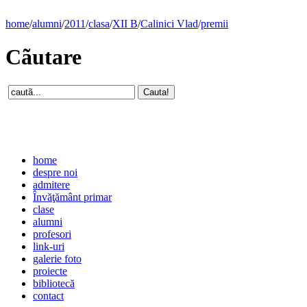
home
/
alumni
/
2011
/
clasa
/
XII B
/
Calinici Vlad
/
premii
Cãutare
home
despre noi
admitere
Învăţământ primar
clase
alumni
profesori
link-uri
galerie foto
proiecte
bibliotecă
contact