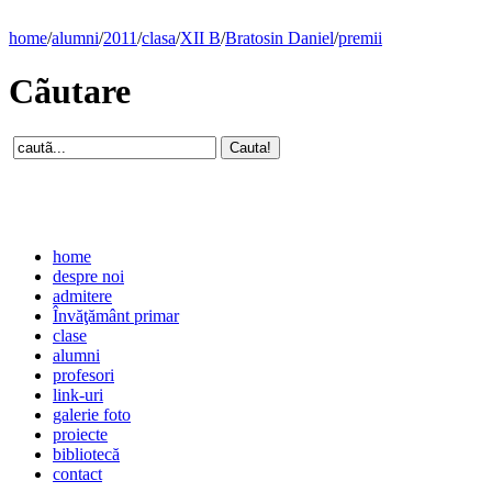
home
/
alumni
/
2011
/
clasa
/
XII B
/
Bratosin Daniel
/
premii
Cãutare
home
despre noi
admitere
Învăţământ primar
clase
alumni
profesori
link-uri
galerie foto
proiecte
bibliotecă
contact