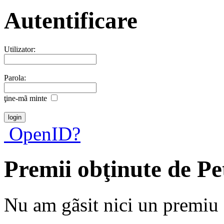
Autentificare
Utilizator:
Parola:
ţine-mã minte
OpenID?
Premii obţinute de P
Nu am gãsit nici un premiu a