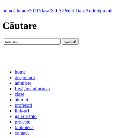
home
/
alumni
/
2011
/
clasa
/
XII A
/
Peteri Dan-Andrei
/
premii
Cãutare
home
despre noi
admitere
Învăţământ primar
clase
alumni
profesori
link-uri
galerie foto
proiecte
bibliotecă
contact