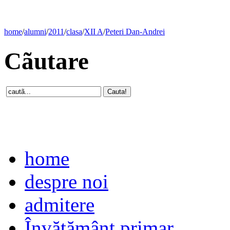
home
/
alumni
/
2011
/
clasa
/
XII A
/
Peteri Dan-Andrei
Cãutare
home
despre noi
admitere
Învăţământ primar