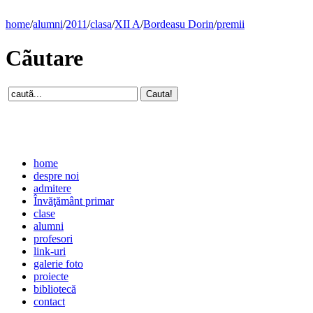
home
/
alumni
/
2011
/
clasa
/
XII A
/
Bordeasu Dorin
/
premii
Cãutare
home
despre noi
admitere
Învăţământ primar
clase
alumni
profesori
link-uri
galerie foto
proiecte
bibliotecă
contact