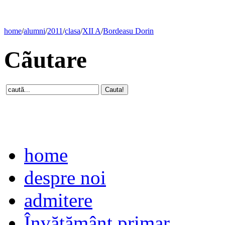
home
/
alumni
/
2011
/
clasa
/
XII A
/
Bordeasu Dorin
Cãutare
home
despre noi
admitere
Învăţământ primar