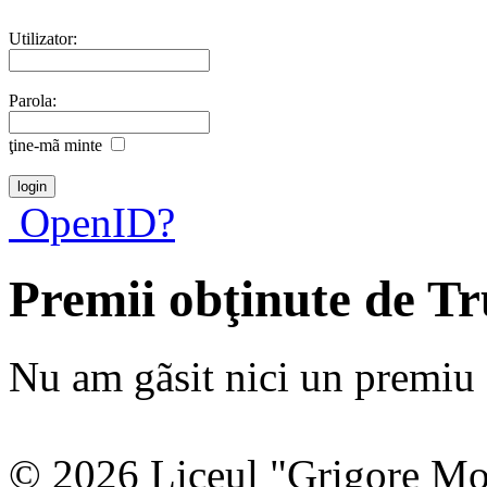
Utilizator:
Parola:
ţine-mã minte
OpenID?
Premii obţinute de T
Nu am gãsit nici un premiu a
© 2026 Liceul "Grigore Moi