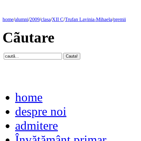
home
/
alumni
/
2009
/
clasa
/
XII C
/
Trufan Lavinia-Mihaela
/
premii
Cãutare
home
despre noi
admitere
Învăţământ primar