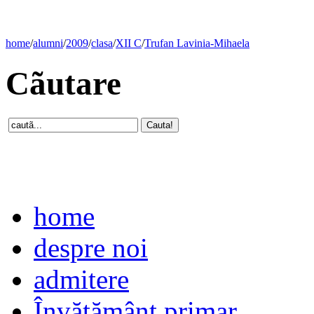
home
/
alumni
/
2009
/
clasa
/
XII C
/
Trufan Lavinia-Mihaela
Cãutare
home
despre noi
admitere
Învăţământ primar