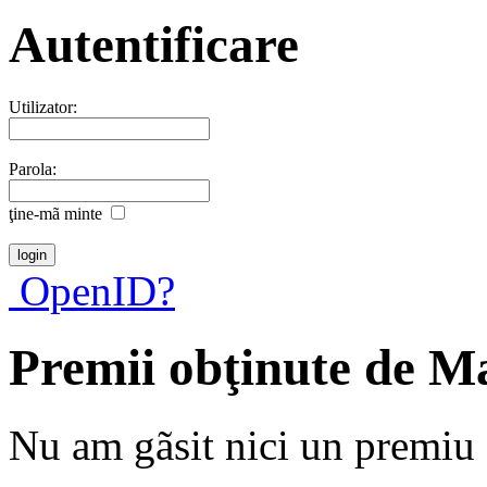
Autentificare
Utilizator:
Parola:
ţine-mã minte
OpenID?
Premii obţinute de M
Nu am gãsit nici un premiu a