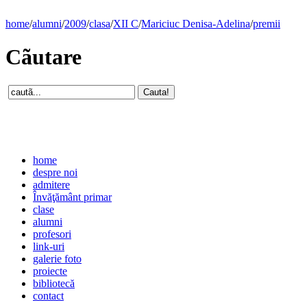
home
/
alumni
/
2009
/
clasa
/
XII C
/
Mariciuc Denisa-Adelina
/
premii
Cãutare
home
despre noi
admitere
Învăţământ primar
clase
alumni
profesori
link-uri
galerie foto
proiecte
bibliotecă
contact