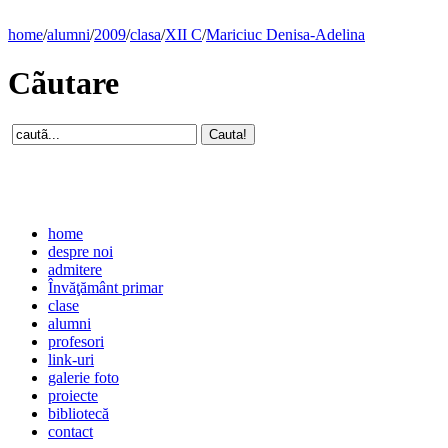
home
/
alumni
/
2009
/
clasa
/
XII C
/
Mariciuc Denisa-Adelina
Cãutare
home
despre noi
admitere
Învăţământ primar
clase
alumni
profesori
link-uri
galerie foto
proiecte
bibliotecă
contact