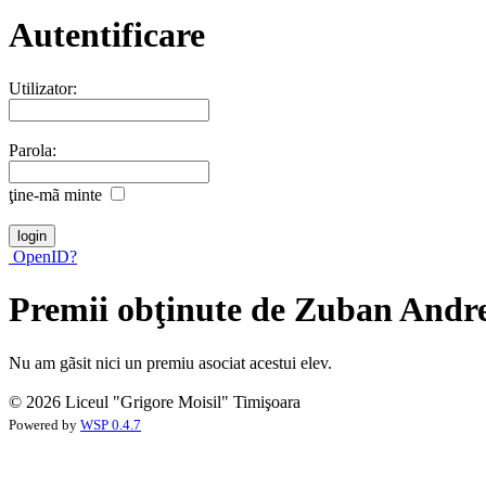
Autentificare
Utilizator:
Parola:
ţine-mã minte
OpenID?
Premii obţinute de Zuban Andr
Nu am gãsit nici un premiu asociat acestui elev.
© 2026 Liceul "Grigore Moisil" Timişoara
Powered by
WSP 0.4.7