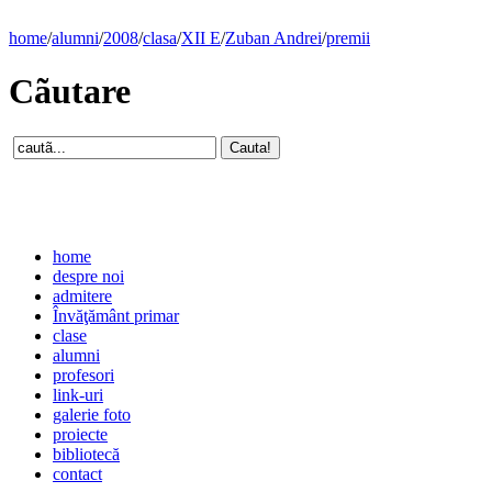
home
/
alumni
/
2008
/
clasa
/
XII E
/
Zuban Andrei
/
premii
Cãutare
home
despre noi
admitere
Învăţământ primar
clase
alumni
profesori
link-uri
galerie foto
proiecte
bibliotecă
contact