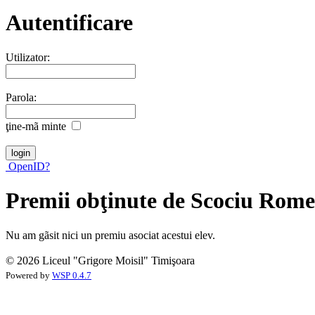
Autentificare
Utilizator:
Parola:
ţine-mã minte
OpenID?
Premii obţinute de Scociu Rom
Nu am gãsit nici un premiu asociat acestui elev.
© 2026 Liceul "Grigore Moisil" Timişoara
Powered by
WSP 0.4.7