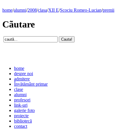
home
/
alumni
/
2008
/
clasa
/
XII E
/
Scociu Romeo-Lucian
/
premii
Cãutare
home
despre noi
admitere
Învăţământ primar
clase
alumni
profesori
link-uri
galerie foto
proiecte
bibliotecă
contact