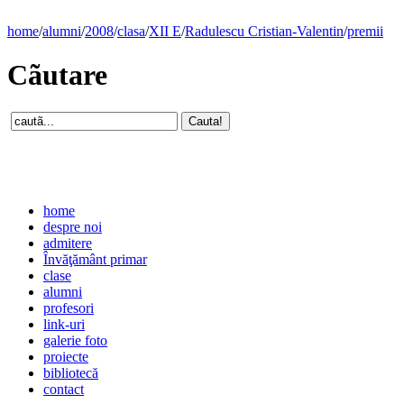
home
/
alumni
/
2008
/
clasa
/
XII E
/
Radulescu Cristian-Valentin
/
premii
Cãutare
home
despre noi
admitere
Învăţământ primar
clase
alumni
profesori
link-uri
galerie foto
proiecte
bibliotecă
contact