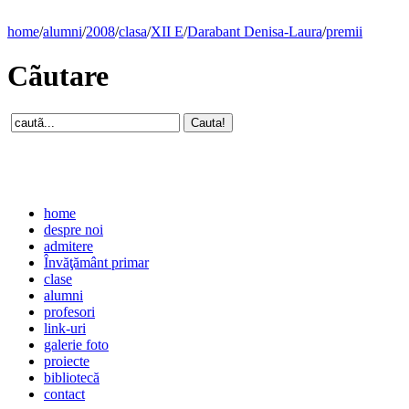
home
/
alumni
/
2008
/
clasa
/
XII E
/
Darabant Denisa-Laura
/
premii
Cãutare
home
despre noi
admitere
Învăţământ primar
clase
alumni
profesori
link-uri
galerie foto
proiecte
bibliotecă
contact