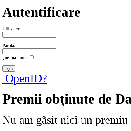
Autentificare
Utilizator:
Parola:
ţine-mã minte
OpenID?
Premii obţinute de D
Nu am gãsit nici un premiu a