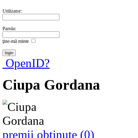
Utilizator:
Parola:
ţine-mã minte
OpenID?
Ciupa Gordana
premii obţinute (0)