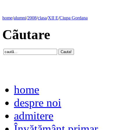
home
/
alumni
/
2008
/
clasa
/
XII E
/
Ciupa Gordana
Cãutare
home
despre noi
admitere
Învăţământ primar