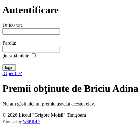
Autentificare
Utilizator:
Parola:
ţine-mã minte
OpenID?
Premii obţinute de Briciu Adin
Nu am gãsit nici un premiu asociat acestui elev.
© 2026 Liceul "Grigore Moisil" Timişoara
Powered by
WSP 0.4.7