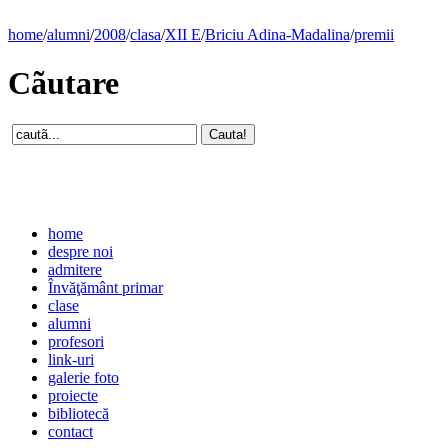
home
/
alumni
/
2008
/
clasa
/
XII E
/
Briciu Adina-Madalina
/
premii
Cãutare
home
despre noi
admitere
Învăţământ primar
clase
alumni
profesori
link-uri
galerie foto
proiecte
bibliotecă
contact