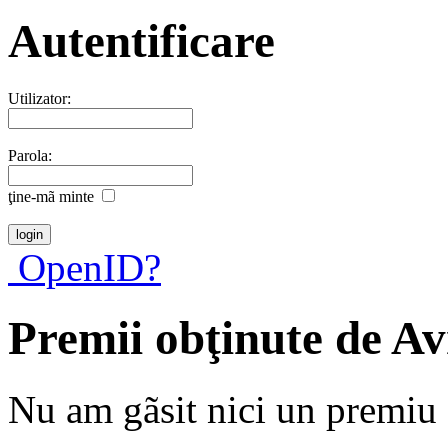
Autentificare
Utilizator:
Parola:
ţine-mã minte
OpenID?
Premii obţinute de A
Nu am gãsit nici un premiu a