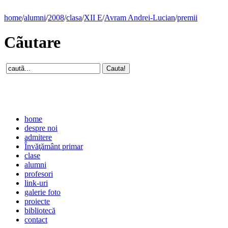
home
/
alumni
/
2008
/
clasa
/
XII E
/
Avram Andrei-Lucian
/
premii
Cãutare
home
despre noi
admitere
Învăţământ primar
clase
alumni
profesori
link-uri
galerie foto
proiecte
bibliotecă
contact