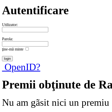
Autentificare
Utilizator:
Parola:
ţine-mã minte
OpenID?
Premii obţinute de R
Nu am gãsit nici un premiu a