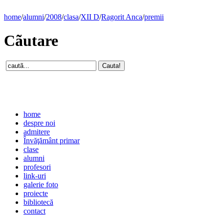
home
/
alumni
/
2008
/
clasa
/
XII D
/
Ragorit Anca
/
premii
Cãutare
home
despre noi
admitere
Învăţământ primar
clase
alumni
profesori
link-uri
galerie foto
proiecte
bibliotecă
contact