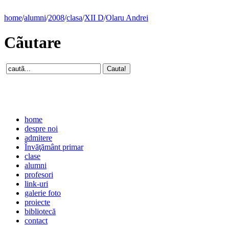
home
/
alumni
/
2008
/
clasa
/
XII D
/
Olaru Andrei
Cãutare
home
despre noi
admitere
Învăţământ primar
clase
alumni
profesori
link-uri
galerie foto
proiecte
bibliotecă
contact