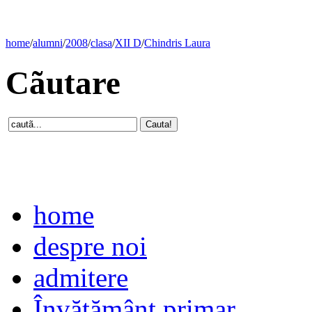
home
/
alumni
/
2008
/
clasa
/
XII D
/
Chindris Laura
Cãutare
home
despre noi
admitere
Învăţământ primar