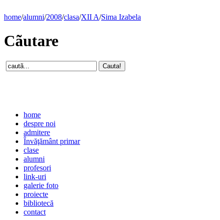
home
/
alumni
/
2008
/
clasa
/
XII A
/
Sima Izabela
Cãutare
home
despre noi
admitere
Învăţământ primar
clase
alumni
profesori
link-uri
galerie foto
proiecte
bibliotecă
contact