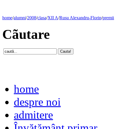
home
/
alumni
/
2008
/
clasa
/
XII A
/
Rusu Alexandru-Florin
/
premii
Cãutare
home
despre noi
admitere
Învăţământ primar