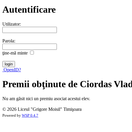
Autentificare
Utilizator:
Parola:
ţine-mã minte
OpenID?
Premii obţinute de Ciordas Vla
Nu am gãsit nici un premiu asociat acestui elev.
© 2026 Liceul "Grigore Moisil" Timişoara
Powered by
WSP 0.4.7