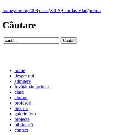
home
/
alumni
/
2008
/
clasa
/
XII A
/
Ciordas Vlad
/
premii
Cãutare
home
despre noi
admitere
Învăţământ primar
clase
alumni
profesori
link-uri
galerie foto
proiecte
bibliotecă
contact