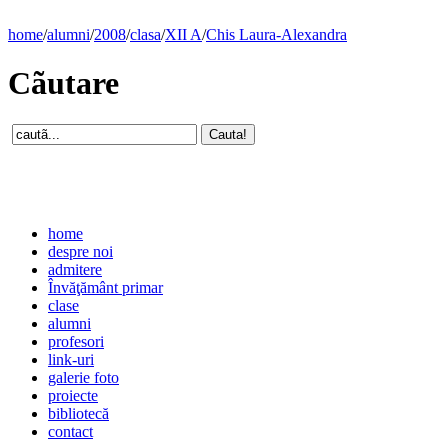
home
/
alumni
/
2008
/
clasa
/
XII A
/
Chis Laura-Alexandra
Cãutare
home
despre noi
admitere
Învăţământ primar
clase
alumni
profesori
link-uri
galerie foto
proiecte
bibliotecă
contact