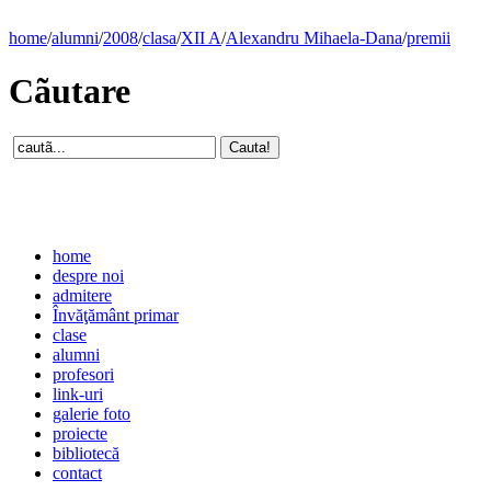
home
/
alumni
/
2008
/
clasa
/
XII A
/
Alexandru Mihaela-Dana
/
premii
Cãutare
home
despre noi
admitere
Învăţământ primar
clase
alumni
profesori
link-uri
galerie foto
proiecte
bibliotecă
contact