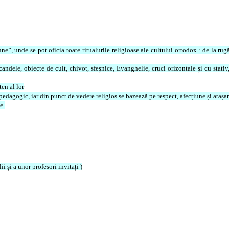
ne”, unde se pot oficia toate ritualurile religioase ale cultului ortodox : de la rug
dele, obiecte de cult, chivot, sfeșnice, Evanghelie, cruci orizontale și cu stativ, po
ten al lor
 pedagogic, iar din punct de vedere religios se bazează pe respect, afecțiune și ataș
e.
ii și a unor profesori invitați )