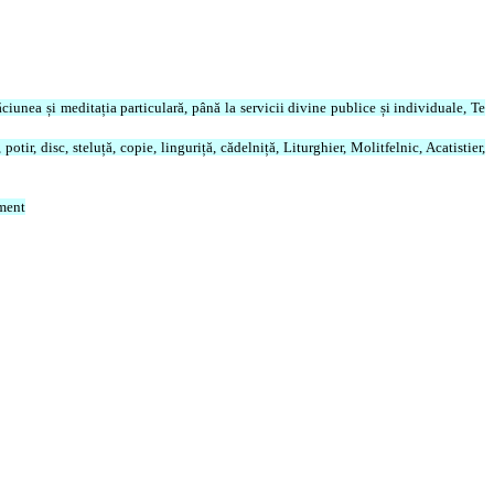
ăciunea și meditația particulară, până la servicii divine publice și individuale, Te
tir, disc, steluță, copie, linguriță, cădelniță, Liturghier, Molitfelnic, Acatistier,
ament