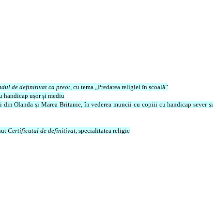
adul de definitivat ca preot
, cu tema „Predarea religiei în școală”
cu handicap ușor și mediu
ti din Olanda și Marea Britanie, în vederea muncii cu copiii cu handicap sever și
nut
Certificatul de definitivat
, specialitatea religie