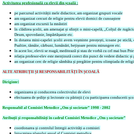
Activitatea profesională cu elevii din școală :
pe parcursul activității mele didactice, am organizat grupuri vocale
am organizat cercuri de religie pentru elevii dornici de cunoaștere
am organizat excursii la mnăstiri
în clădirea școlii, am amenajat și sfințit o mini-capelă, „Colțul de rugăciu
Deum, spovedanie, împărtășanie etc.
în dotarea mini-capelei școlii avem veșminte preoțești, icoane pe sticlă, can
Psaltire, tămâie, cărbuni, lumânări, bețișoare pentru mirungere etc.
în acest loc, elevii se roagă, meditează și stau de vorbă cu cel mai bun Prie
relația profesor-elev este menținută corect din punct de vedere didactic și
an organizat cerc de religie sâmbăta și pregătire pentru olimpiada de religi
ALTE ATRIBUȚII ȘI RESPONSABILITĂȚI ÎN ȘCOALĂ
:
Diriginte
organizarea și conducerea colectivului de elevi
efectuarea de ședițe și lectorate cu părinții ( cu participarea conducerii școl
Responsabil al Comisiei Metodice „Om și societate” 1998 - 2002
Atribuții și responsabilități în cadrul Comisiei Metodice „Om ș societate”
coordonarea și controlul întregii activități a comisiei
întocmirea planului anual al Comisiei metodice