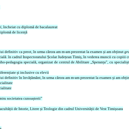
n
i
, încheiat cu diplomă de bacalaureat
diplomă de licență
ului definitiv ca preot, în urma cărora am m-am prezentat la examen și am obținut
gr
ială. în cadrul Inspectoratului Școlar Județean Timiș, în vederea muncii cu copiii 
iho-pedagogia specială, organizat de centrul de Abilitare „Speranța”, cu specialiș
ferențiate și inclusive cu elevii
dului definitiv în învățământ, în urma cărora am m-am prezentat la examen și am obți
cialitate
ialitate
ntru societatea cunoașterii”
acultății de Istorie, Litere și Teologie din cadrul Universității de Vest Timișoara
ș