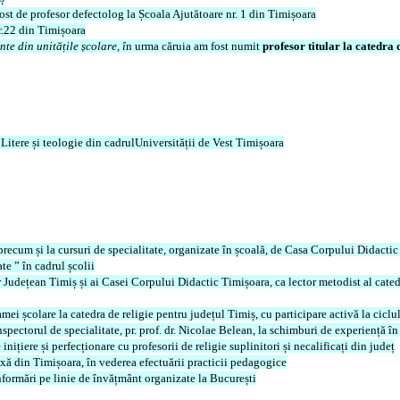
ost de profesor defectolog la Școala Ajutătoare nr. 1 din Timișoara
nr.22 din Timișoara
te din unitățile școlare, î
n urma căruia am fost numit
profesor titular la catedra 
Litere și teologie din cadrulUniversității de Vest Timișoara
precum și la cursuri de specialitate, organizate în școală, de Casa Corpului Didactic
e ” în cadrul școlii
r Județean Timiș și ai Casei Corpului Didactic Timișoara, ca lector metodist al cated
i școlare la catedra de religie pentru județul Timiș, cu participare activă la ciclu
pectorul de specialitate, pr. prof. dr. Nicolae Belean, la schimburi de experiență în te
ițiere și perfecționare cu profesorii de religie suplinitori și necalificați din județ
oxă din Timișoara, în vederea efectuării practicii pedagogice
informări pe linie de învățmânt organizate la București