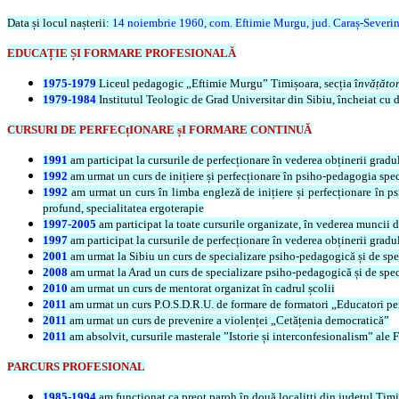
Data și locul nașterii:
14 noiembrie 1960, com. Eftimie Murgu, jud. Caraș-Severi
EDUCAȚIE ȘI FORMARE PROFESIONALĂ
1975-1979
Liceul pedagogic „Eftimie Murgu” Timișoara, secția î
nvățător
1979-1984
Institutul Teologic de Grad Universitar din Sibiu, încheiat cu 
CURSURI DE PERFECțIONARE șI FORMARE CONTINUĂ
1991
am participat la cursurile de perfecționare în vederea obținerii grad
1992
am urmat un curs de inițiere și perfecționare în psiho-pedagogia spec
1992
am urmat un curs în limba engleză de inițiere și perfecționare în ps
profund, specialitatea ergoterapie
1997-2005
am participat la toate cursurile organizate, în vederea muncii di
1997
am participat la cursurile de perfecționare în vederea obținerii gra
2001
am urmat la Sibiu un curs de specializare psiho-pedagogică și de spe
2008
am urmat la Arad un curs de specializare psiho-pedagogică și de spec
2010
am urmat un curs de mentorat organizat în cadrul școlii
2011
am urmat un curs P.O.S.D.R.U. de formare de formatori „Educatori pe
2011
am urmat un curs de prevenire a violenței „Cetățenia democratică”
2011
am absolvit, cursurile masterale ”Istorie și interconfesionalism” ale F
PARCURS PROFESIONAL
1985-1994
am funcționat ca preot paroh în două localitți din județul Timi