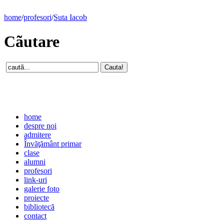
home
/
profesori
/
Suta Iacob
Cãutare
home
despre noi
admitere
Învăţământ primar
clase
alumni
profesori
link-uri
galerie foto
proiecte
bibliotecă
contact