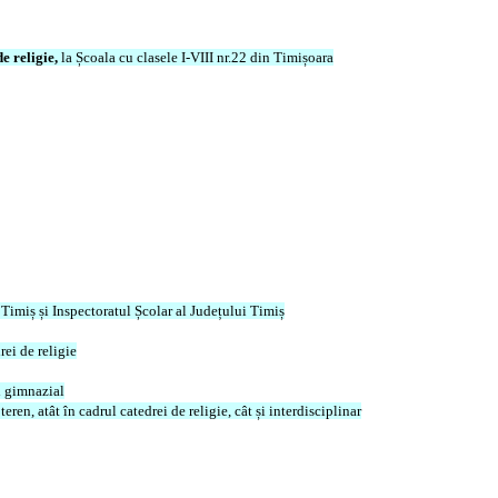
de religie,
la Școala cu clasele I-VIII nr.22 din Timișoara
 Timiș și Inspectoratul Școlar al Județului Timiș
rei de religie
l gimnazial
ren, atât în cadrul catedrei de religie, cât și interdisciplinar