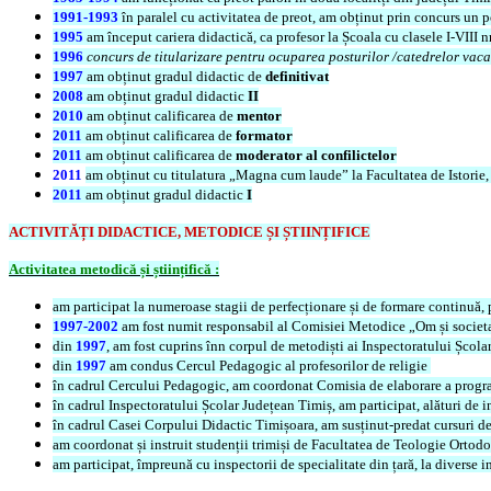
1991-1993
în paralel cu activitatea de preot, am obținut prin concurs un p
1995
am început cariera didactică, ca profesor la Școala cu clasele I-VIII 
1996
concurs de titularizare pentru ocuparea posturilor /catedrelor vacan
1997
am obținut gradul didactic de
definitivat
2008
am obținut gradul didactic
II
2010
am obținut calificarea de
mentor
2011
am obținut calificarea de
formator
2011
am obținut calificarea de
moderator al confilictelor
2011
am obținut cu titulatura „Magna cum laude” la Facultatea de Istorie, 
2011
am obținut gradul didactic
I
ACTIVITĂȚI DIDACTICE, METODICE ȘI ȘTIINȚIFICE
Activitatea metodică și științifică :
am participat la numeroase stagii de perfecționare și de formare continuă, 
1997-2002
am fost numit responsabil al Comisiei Metodice „Om și societat
din
1997
, am fost cuprins înn corpul de metodiști ai Inspectoratului Școla
din
1997
am condus Cercul Pedagogic al profesorilor de religie
în cadrul Cercului Pedagogic, am coordonat Comisia de elaborare a programe
în cadrul Inspectoratului Școlar Județean Timiș, am participat, alături de ins
în cadrul Casei Corpului Didactic Timișoara, am susținut-predat cursuri de in
am coordonat și instruit studenții trimiși de Facultatea de Teologie Ortod
am participat, împreună cu inspectorii de specialitate din țară, la diverse 