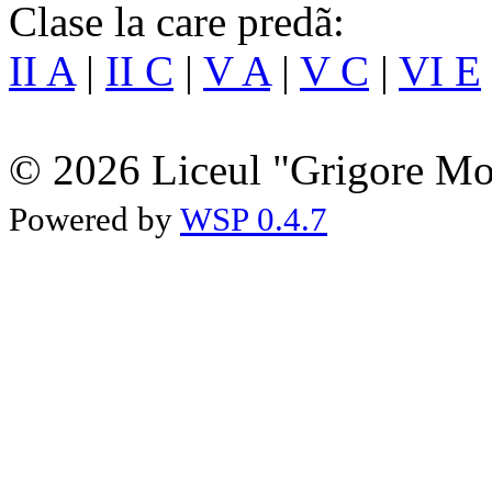
Clase la care predã:
II A
|
II C
|
V A
|
V C
|
VI E
© 2026 Liceul "Grigore Moi
Powered by
WSP 0.4.7