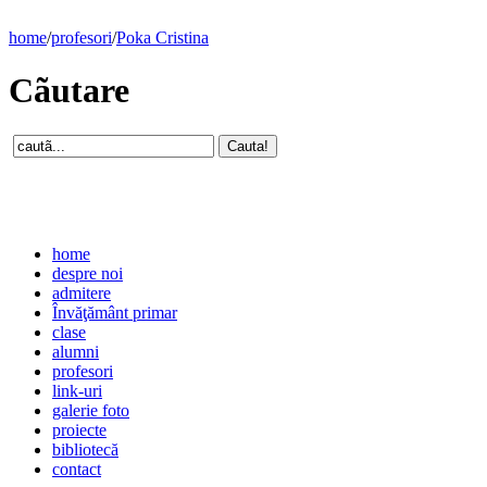
home
/
profesori
/
Poka Cristina
Cãutare
home
despre noi
admitere
Învăţământ primar
clase
alumni
profesori
link-uri
galerie foto
proiecte
bibliotecă
contact