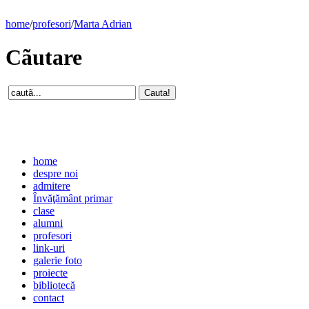
home
/
profesori
/
Marta Adrian
Cãutare
home
despre noi
admitere
Învăţământ primar
clase
alumni
profesori
link-uri
galerie foto
proiecte
bibliotecă
contact