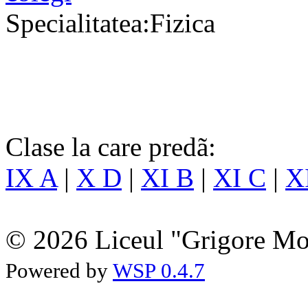
Specialitatea:Fizica
Clase la care predã:
IX A
|
X D
|
XI B
|
XI C
|
X
© 2026 Liceul "Grigore Moi
Powered by
WSP 0.4.7