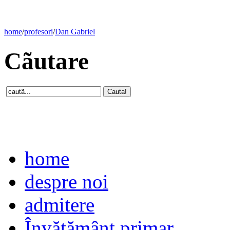
home
/
profesori
/
Dan Gabriel
Cãutare
home
despre noi
admitere
Învăţământ primar