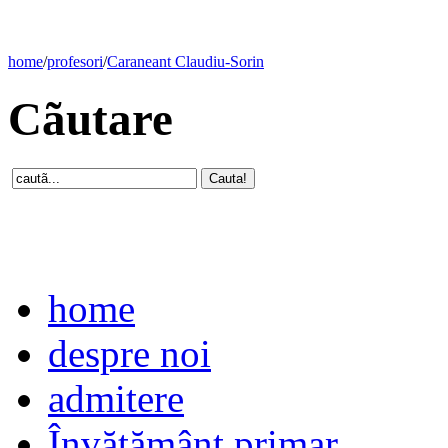
home
/
profesori
/
Caraneant Claudiu-Sorin
Cãutare
home
despre noi
admitere
Învăţământ primar