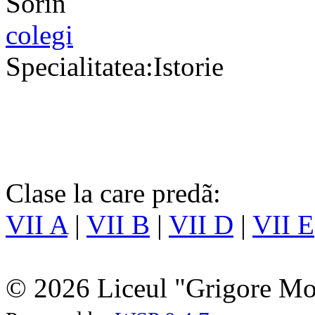
colegi
Specialitatea:Istorie
Clase la care predã:
VII A
|
VII B
|
VII D
|
VII E
© 2026 Liceul "Grigore Moi