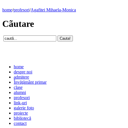
home
/
profesori
/
Agafitei Mihaela-Monica
Cãutare
home
despre noi
admitere
Învăţământ primar
clase
alumni
profesori
link-uri
galerie foto
proiecte
bibliotecă
contact