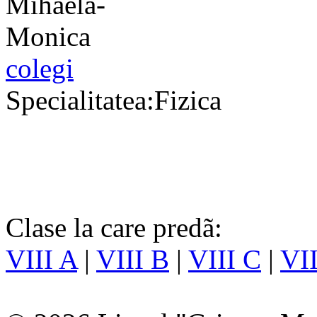
colegi
Specialitatea:Fizica
Clase la care predã:
VIII A
|
VIII B
|
VIII C
|
VII