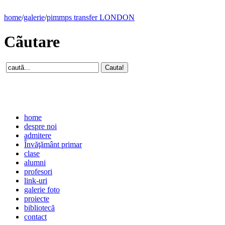
home
/
galerie
/
pimmps transfer LONDON
Cãutare
home
despre noi
admitere
Învăţământ primar
clase
alumni
profesori
link-uri
galerie foto
proiecte
bibliotecă
contact