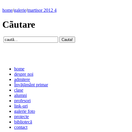
home
/
galerie
/
martisor 2012 4
Cãutare
home
despre noi
admitere
Învăţământ primar
clase
alumni
profesori
link-uri
galerie foto
proiecte
bibliotecă
contact