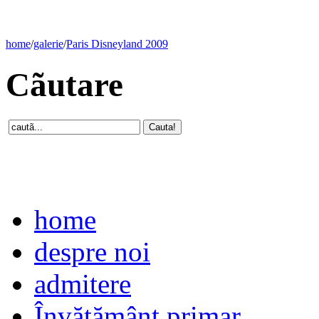
home
/
galerie
/
Paris Disneyland 2009
Cãutare
home
despre noi
admitere
Învăţământ primar