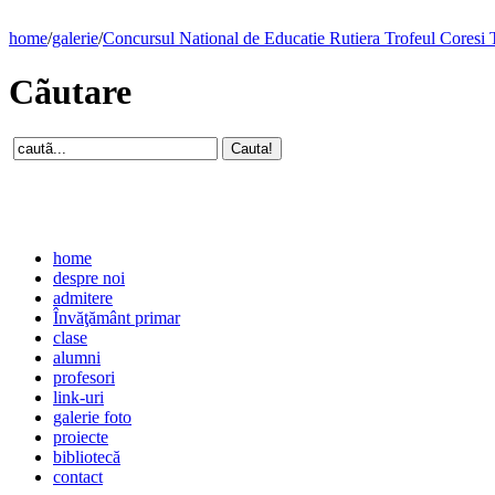
home
/
galerie
/
Concursul National de Educatie Rutiera Trofeul Coresi 
Cãutare
home
despre noi
admitere
Învăţământ primar
clase
alumni
profesori
link-uri
galerie foto
proiecte
bibliotecă
contact