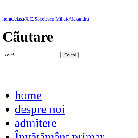
home
/
clasa
/
X E
/
Socolescu Mihai-Alexandru
Cãutare
home
despre noi
admitere
Învăţământ primar