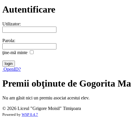
Autentificare
Utilizator:
Parola:
ţine-mã minte
OpenID?
Premii obţinute de Gogorita M
Nu am gãsit nici un premiu asociat acestui elev.
© 2026 Liceul "Grigore Moisil" Timişoara
Powered by
WSP 0.4.7