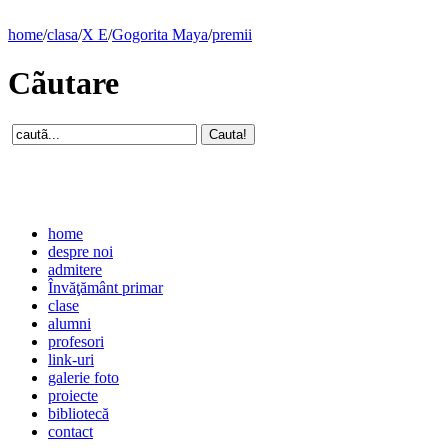
home
/
clasa
/
X E
/
Gogorita Maya
/
premii
Cãutare
home
despre noi
admitere
Învăţământ primar
clase
alumni
profesori
link-uri
galerie foto
proiecte
bibliotecă
contact