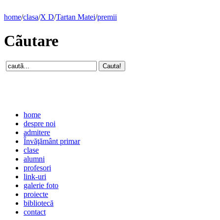
home
/
clasa
/
X D
/
Tartan Matei
/
premii
Cãutare
home
despre noi
admitere
Învăţământ primar
clase
alumni
profesori
link-uri
galerie foto
proiecte
bibliotecă
contact