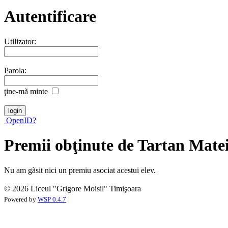
Autentificare
Utilizator:
Parola:
ţine-mã minte
OpenID?
Premii obţinute de Tartan Mate
Nu am gãsit nici un premiu asociat acestui elev.
© 2026 Liceul "Grigore Moisil" Timişoara
Powered by
WSP 0.4.7