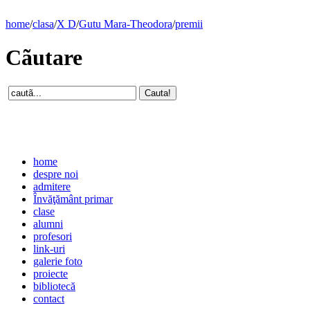
home
/
clasa
/
X D
/
Gutu Mara-Theodora
/
premii
Cãutare
home
despre noi
admitere
Învăţământ primar
clase
alumni
profesori
link-uri
galerie foto
proiecte
bibliotecă
contact