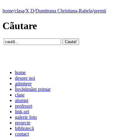
home
/
clasa
/
X D
/
Dumitrana Christiana-Rahela
/
premii
Cãutare
home
despre noi
admitere
Învăţământ primar
clase
alumni
profesori
link-uri
galerie foto
proiecte
bibliotecă
contact