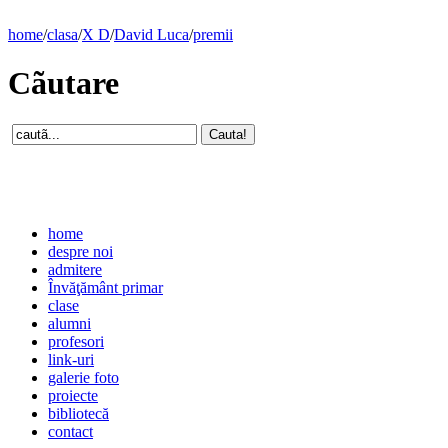
home
/
clasa
/
X D
/
David Luca
/
premii
Cãutare
home
despre noi
admitere
Învăţământ primar
clase
alumni
profesori
link-uri
galerie foto
proiecte
bibliotecă
contact