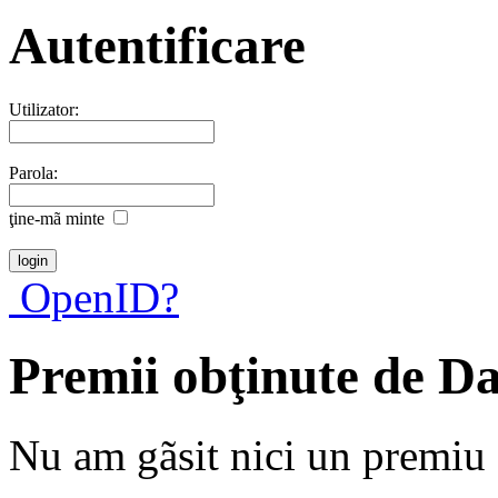
Autentificare
Utilizator:
Parola:
ţine-mã minte
OpenID?
Premii obţinute de D
Nu am gãsit nici un premiu a