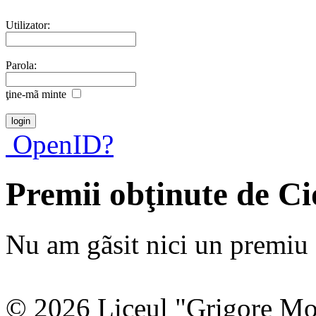
Utilizator:
Parola:
ţine-mã minte
OpenID?
Premii obţinute de C
Nu am gãsit nici un premiu a
© 2026 Liceul "Grigore Moi