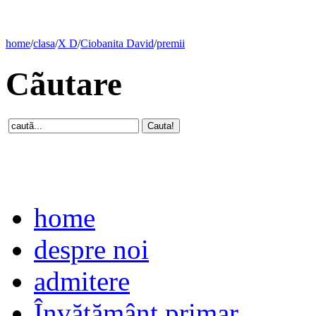
home
/
clasa
/
X D
/
Ciobanita David
/
premii
Cãutare
home
despre noi
admitere
Învăţământ primar