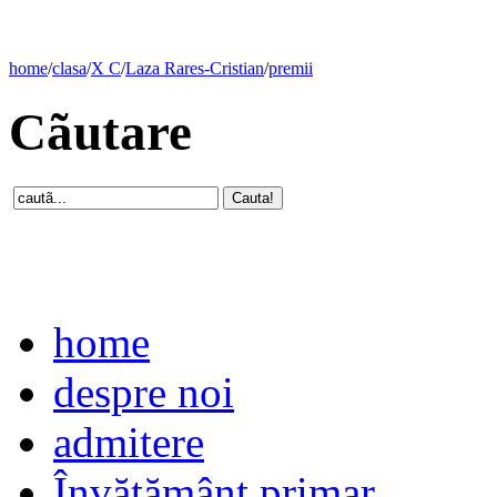
home
/
clasa
/
X C
/
Laza Rares-Cristian
/
premii
Cãutare
home
despre noi
admitere
Învăţământ primar