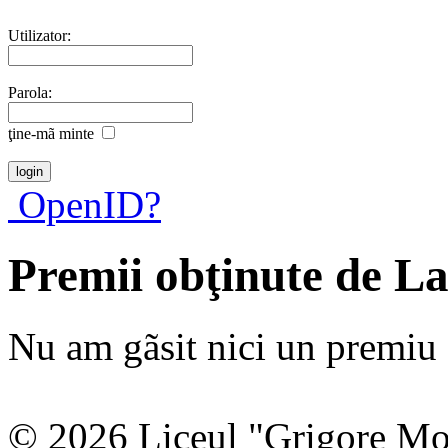
Utilizator:
Parola:
ţine-mã minte
OpenID?
Premii obţinute de La
Nu am gãsit nici un premiu a
© 2026 Liceul "Grigore Moi