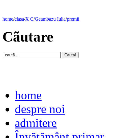
home
/
clasa
/
X C
/
Geambazu Iulia
/
premii
Cãutare
home
despre noi
admitere
Învăţământ primar