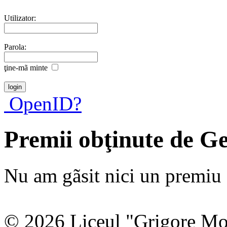
Utilizator:
Parola:
ţine-mã minte
OpenID?
Premii obţinute de G
Nu am gãsit nici un premiu a
© 2026 Liceul "Grigore Moi