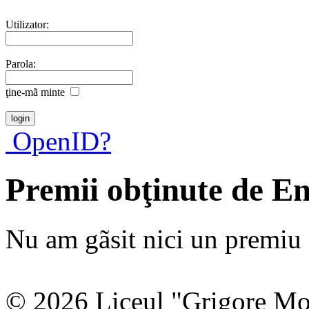
Utilizator:
Parola:
ţine-mã minte
OpenID?
Premii obţinute de E
Nu am gãsit nici un premiu a
© 2026 Liceul "Grigore Moi