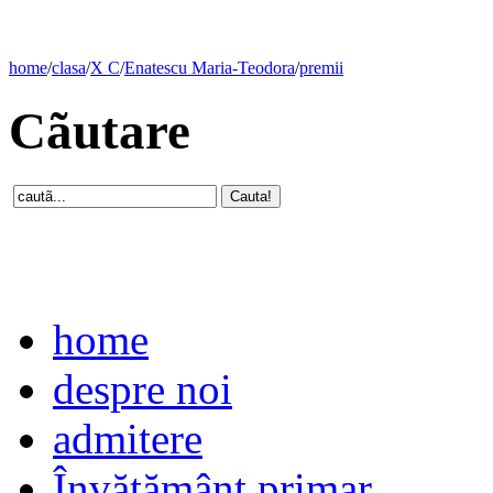
home
/
clasa
/
X C
/
Enatescu Maria-Teodora
/
premii
Cãutare
home
despre noi
admitere
Învăţământ primar