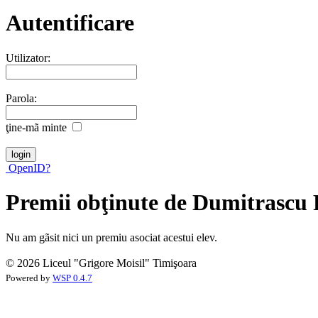
Autentificare
Utilizator:
Parola:
ţine-mã minte
OpenID?
Premii obţinute de Dumitrascu
Nu am gãsit nici un premiu asociat acestui elev.
© 2026 Liceul "Grigore Moisil" Timişoara
Powered by
WSP 0.4.7