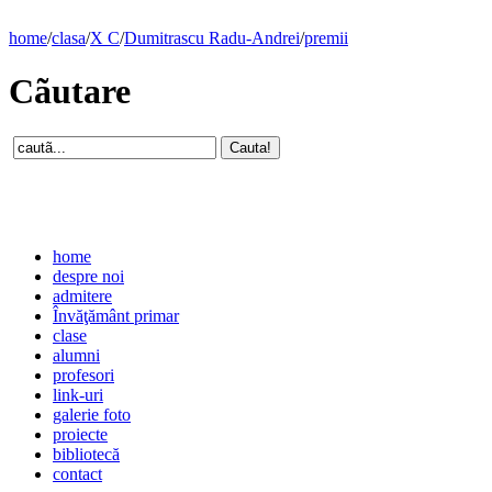
home
/
clasa
/
X C
/
Dumitrascu Radu-Andrei
/
premii
Cãutare
home
despre noi
admitere
Învăţământ primar
clase
alumni
profesori
link-uri
galerie foto
proiecte
bibliotecă
contact